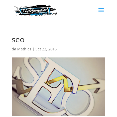
seo
da
Mathias
|
Set 23, 2016