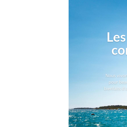
Les
co
Nous vivon
pour bea
bienfaits d'