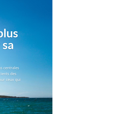
plus
 sa
s centrales
ients des
Pour ceux qui