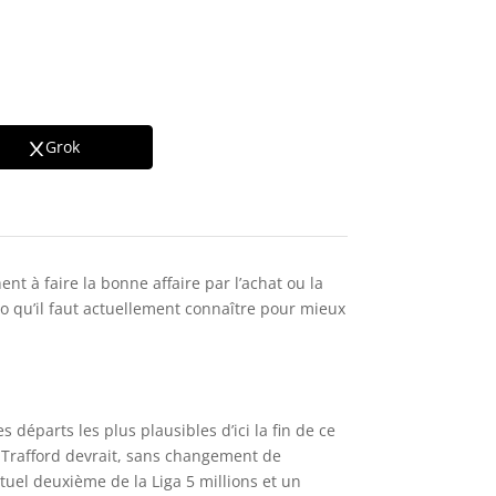
Grok
t à faire la bonne affaire par l’achat ou la
to qu’il faut actuellement connaître pour mieux
 départs les plus plausibles d’ici la fin de ce
ld Trafford devrait, sans changement de
ctuel deuxième de la Liga 5 millions et un