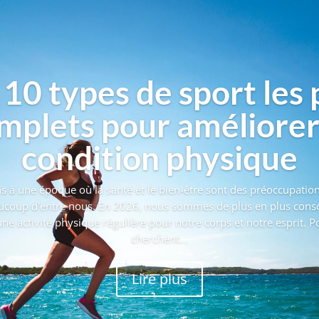
 10 types de sport les 
mplets pour améliorer
condition physique
s à une époque où la santé et le bien-être sont des préoccupation
ucoup d'entre nous. En 2026, nous sommes de plus en plus consc
une activité physique régulière pour notre corps et notre esprit. 
cherchent...
Lire plus