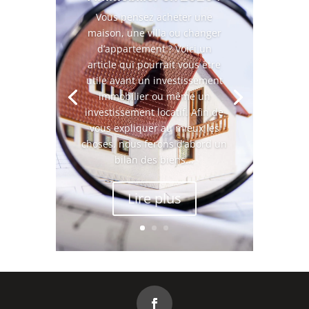
Vous pensez acheter une
maison, une villa ou changer
d’appartement ? Voici un
article qui pourrait vous être
utile avant un investissement
immobilier ou même un
investissement locatif. Afin de
vous expliquer au mieux les
choses, nous ferons d’abord un
bilan des biens...
Lire plus