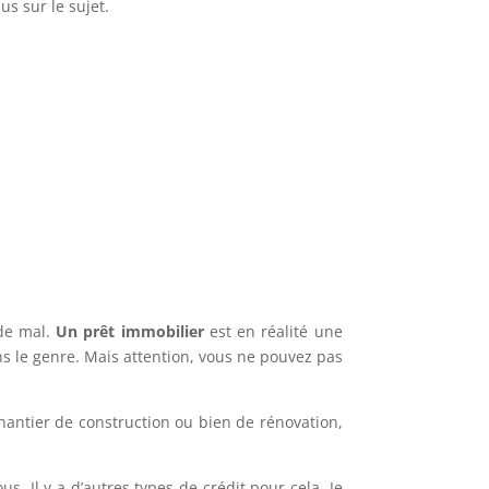
us sur le sujet.
 de mal.
Un prêt immobilier
est en réalité une
s le genre. Mais attention, vous ne pouvez pas
chantier de construction ou bien de rénovation,
s. Il y a d’autres types de crédit pour cela. Je