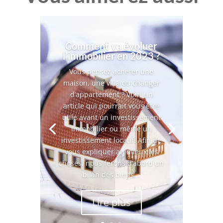
Comment va évoluer
l’immobilier en 2023 ?
Vous pensez acheter une
maison, une villa ou changer
d’appartement ? Voici un
article qui pourrait vous être
utile avant un investissement
immobilier ou même un
investissement locatif. Afin de
vous expliquer au mieux les
choses, nous ferons d’abord un
bilan des biens...
Lire plus